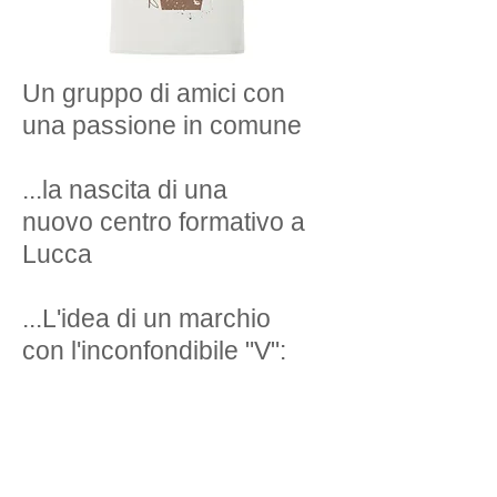
Un gruppo di amici con
una passione
in comune
...la nascita di una
nuovo
centro formativo a
Lucca
...L'idea di un marchio
con
l'inconfondibile "V":
V come VITA
V come VALERIO MORO
V come ... VIVI&DANZA